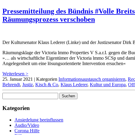
Pressemitteilung des Bündnis #Volle Breits
Räumungsprozess verschoben
Der Kultursenator Klaus Lederer (Linke) und der Justizsenator Dirk B
Räumungsklage der Victoria lmmo Properties V S.a.r.I. gegen die Bu
»… als wirtschaftliche Eigentümer der Victoria lmmo SCSp und damit
Angelegenheit um eine lösungsorientierte Inter­vention ersuchen«
Weiterlesen >
25. Januar 2021
|
Kategorien
Informationsaustausch organisieren
,
Rec
Behrendt
,
Justiz
,
Kisch & Co
,
Klaus Lederer
,
Kultur und Europa
,
Off
Suchen
nach:
Kategorien
Ansiedelung beeinflussen
Audio/Video
Corona Hilfe