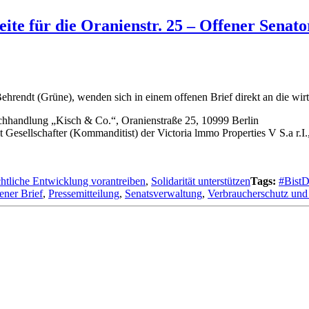
eite für die Oranienstr. 25 – Offener Senat
ehrendt (Grüne), wenden sich in einem offenen Brief direkt an die wir
chhand­lung „Kisch & Co.“, Oranienstraße 25, 10999 Berlin
 Gesellschafter (Kommanditist) der Victoria lmmo Properties V S.a r.
htliche Entwicklung vorantreiben
,
Solidarität unterstützen
Tags:
#BistD
ener Brief
,
Pressemitteilung
,
Senatsverwaltung
,
Verbraucherschutz und