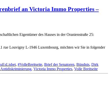
orenbrief an Victoria Immo Properties –
tschaftlichen Eigentümer des Hauses in der Oranienstraße 25:
I.,1 rue Louvigny L-1946 Luxem­bourg, möchten wir Sie in folgender
uEsLisbet
,
#VolleBreitseite
,
Brief der Senatoren
,
Bündnis
,
Dirk
 Antidiskriminierung
,
Victoria Immo Properties
,
Volle Breitseite