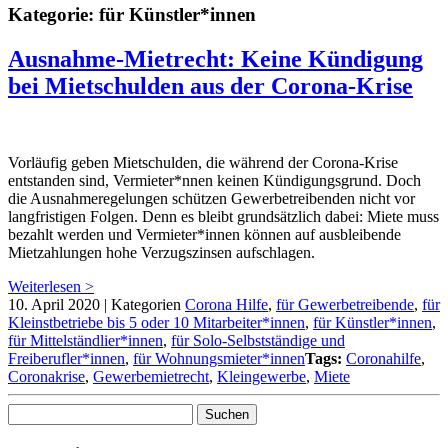
Kategorie:
für Künstler*innen
Ausnahme-Mietrecht: Keine Kündigung
bei Mietschulden aus der Corona-Krise
Vorläufig geben Mietschulden, die während der Corona-Krise
entstanden sind, Vermieter*nnen keinen Kündigungsgrund. Doch
die Ausnahmeregelungen schützen Gewerbetreibenden nicht vor
langfristigen Folgen. Denn es bleibt grundsätzlich dabei: Miete muss
bezahlt werden und Vermieter*innen können auf ausbleibende
Mietzahlungen hohe Verzugszinsen aufschlagen.
Weiterlesen >
10. April 2020
|
Kategorien
Corona Hilfe
,
für Gewerbetreibende
,
für
Kleinstbetriebe bis 5 oder 10 Mitarbeiter*innen
,
für Künstler*innen
,
für Mittelständlier*innen
,
für Solo-Selbstständige und
Freiberufler*innen
,
für Wohnungsmieter*innen
Tags:
Coronahilfe
,
Coronakrise
,
Gewerbemietrecht
,
Kleingewerbe
,
Miete
Suchen
nach: