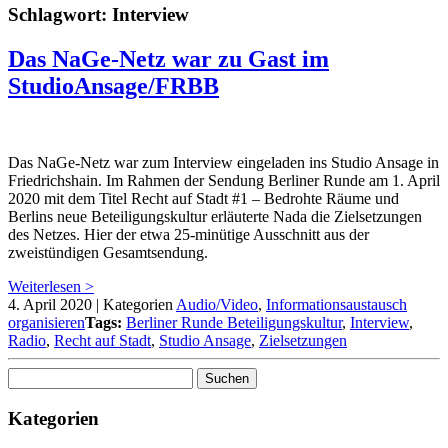
Schlagwort:
Interview
Das NaGe-Netz war zu Gast im
StudioAnsage/FRBB
Das NaGe-Netz war zum Interview eingeladen ins Studio Ansage in
Friedrichshain. Im Rahmen der Sendung Berliner Runde am 1. April
2020 mit dem Titel Recht auf Stadt #1 – Bedrohte Räume und
Berlins neue Beteiligungskultur erläuterte Nada die Zielsetzungen
des Netzes. Hier der etwa 25-minütige Ausschnitt aus der
zweistündigen Gesamtsendung.
Weiterlesen >
4. April 2020
|
Kategorien
Audio/Video
,
Informationsaustausch
organisieren
Tags:
Berliner Runde Beteiligungskultur
,
Interview
,
Radio
,
Recht auf Stadt
,
Studio Ansage
,
Zielsetzungen
Suchen
nach:
Kategorien