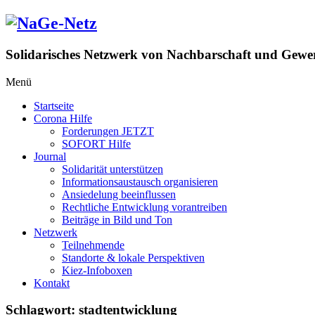
Zum
Inhalt
springen
Solidarisches Netzwerk von Nachbarschaft und Gewer
Menü
Startseite
Corona Hilfe
Forderungen JETZT
SOFORT Hilfe
Journal
Solidarität unterstützen
Informationsaustausch organisieren
Ansiedelung beeinflussen
Rechtliche Entwicklung vorantreiben
Beiträge in Bild und Ton
Netzwerk
Teilnehmende
Standorte & lokale Perspektiven
Kiez-Infoboxen
Kontakt
Schlagwort:
stadtentwicklung