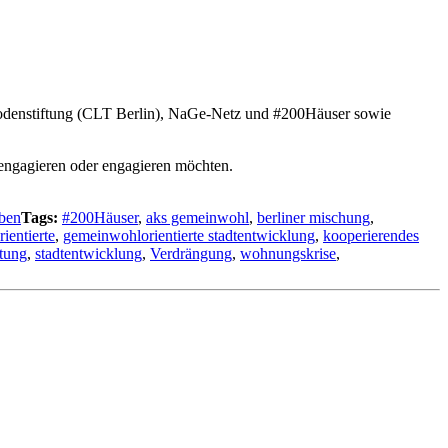
odenstiftung (CLT Berlin), NaGe-Netz und #200Häuser sowie
r engagieren oder engagieren möchten.
iben
Tags:
#200Häuser
,
aks gemeinwohl
,
berliner mischung
,
ientierte
,
gemeinwohlorientierte stadtentwicklung
,
kooperierendes
ftung
,
stadtentwicklung
,
Verdrängung
,
wohnungskrise
,