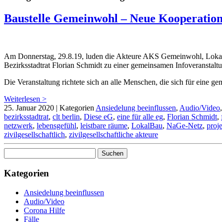
Baustelle Gemeinwohl – Neue Kooperation
Am Donnerstag, 29.8.19, luden die Akteure AKS Gemeinwohl, Lokal
Bezirksstadtrat Florian Schmidt zu einer gemeinsamen Infoveranstaltu
Die Veranstaltung richtete sich an alle Menschen, die sich für eine g
Weiterlesen >
25. Januar 2020
|
Kategorien
Ansiedelung beeinflussen
,
Audio/Video
bezirksstadtrat
,
clt berlin
,
Diese eG
,
eine für alle eg
,
Florian Schmidt
,
netzwerk
,
lebensgefühl
,
leistbare räume
,
LokalBau
,
NaGe-Netz
,
proj
zivilgesellschaftlich
,
zivilgesellschaftliche akteure
Suchen
nach:
Kategorien
Ansiedelung beeinflussen
Audio/Video
Corona Hilfe
Fälle