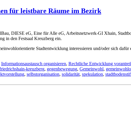
en für leistbare Räume im Bezirk
Bau, DIESE eG, Eine für Alle eG, Arbeitsnetzwerk-GI Xhain, Stadtb
ng in den Festsaal Kreuzberg ein.
emeinwohlorientierte Stadtentwicklung interessieren und/oder sich dafü
,
Informationsaustausch organisieren
,
Rechtliche Entwicklung vorantre
friedrichshain-kreuzberg
,
gegenbewegung
,
Gemeinwohl
,
gemeinwohlor
ektvorstellung
,
selbstorganisation
,
solidarität
,
spekulation
,
stadtbodensti