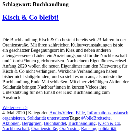
Schlagwort:
Buchhandlung
Kisch & Co bleibt!
Die Buchhandlung Kisch & Co besteht bereits seit 23 Jahren in der
Oranienstraße. Mit ihren zahlreichen Kulturveranstaltungen ist sie
ein geschätzter Begegnungsort im Kiez und neben anderen
alteingesessenen Läden ein Anziehungspunkt für die Nachbarschaft
und Tourist*innen gleichermaßen. Nach einem Eigentümerwechsel
Anfang 2020 wollen die neuen Eigentümer nun den Mietvertrag für
Kisch & Co nicht verlängern. Wirkliche Verhandlungen haben
bisher nicht stattgefunden, und so sieht es nun aus, als müsste die
Buchhandlung Ende Mai schließen. Mit einer vielfältigen Aktion der
Solidarität bringen Nachbar*innen in kurzen Videos ihre
Unterstützung für den Erhalt der Kiez-Buchhandlung zum
Ausdruck.
Weiterlesen >
4. Mai 2020
|
Kategorien
Audio/Video
,
Fälle
,
Informationsaustausch
organisieren
,
Solidarität unterstützen
Tags:
#VolleBreitseite
,
Aktionen
,
Berggruen
,
Buchhandel
,
Buchhandlung
,
Kisch & Co
,
Nachbarschaft
,
Oranienstraße
,
OraNostra
,
Rausing
,
solidarität
,