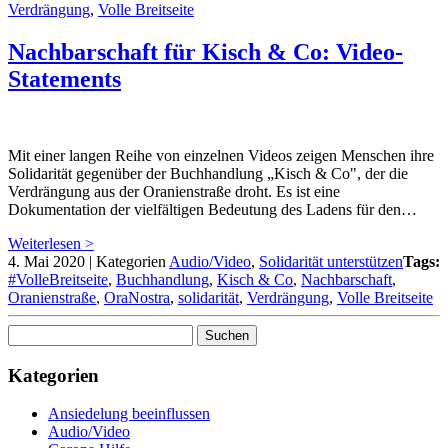
Verdrängung
,
Volle Breitseite
Nachbarschaft für Kisch & Co: Video-
Statements
Mit einer langen Reihe von einzelnen Videos zeigen Menschen ihre
Solidarität gegenüber der Buchhandlung „Kisch & Co", der die
Verdrängung aus der Oranienstraße droht. Es ist eine
Dokumentation der vielfältigen Bedeutung des Ladens für den…
Weiterlesen >
4. Mai 2020
|
Kategorien
Audio/Video
,
Solidarität unterstützen
Tags:
#VolleBreitseite
,
Buchhandlung
,
Kisch & Co
,
Nachbarschaft
,
Oranienstraße
,
OraNostra
,
solidarität
,
Verdrängung
,
Volle Breitseite
Suchen
nach:
Kategorien
Ansiedelung beeinflussen
Audio/Video