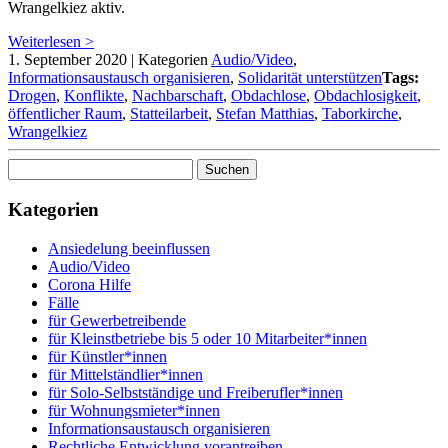
Wrangelkiez aktiv.
Weiterlesen >
1. September 2020
|
Kategorien
Audio/Video
,
Informationsaustausch organisieren
,
Solidarität unterstützen
Tags:
Drogen
,
Konflikte
,
Nachbarschaft
,
Obdachlose
,
Obdachlosigkeit
,
öffentlicher Raum
,
Statteilarbeit
,
Stefan Matthias
,
Taborkirche
,
Wrangelkiez
Suchen
nach:
Kategorien
Ansiedelung beeinflussen
Audio/Video
Corona Hilfe
Fälle
für Gewerbetreibende
für Kleinstbetriebe bis 5 oder 10 Mitarbeiter*innen
für Künstler*innen
für Mittelständlier*innen
für Solo-Selbstständige und Freiberufler*innen
für Wohnungsmieter*innen
Informationsaustausch organisieren
Rechtliche Entwicklung vorantreiben