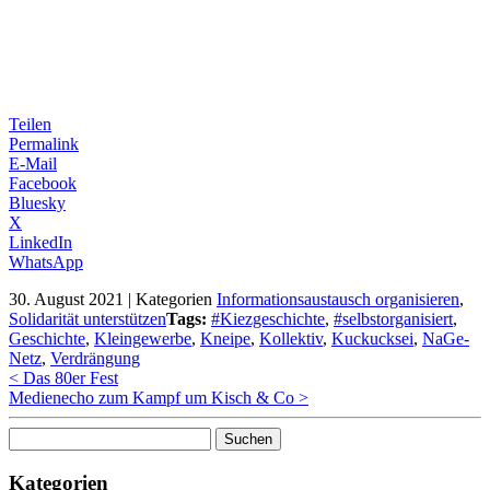
Teilen
Permalink
E-Mail
Facebook
Bluesky
X
LinkedIn
WhatsApp
30. August 2021
|
Kategorien
Informationsaustausch organisieren
,
Solidarität unterstützen
Tags:
#Kiezgeschichte
,
#selbstorganisiert
,
Geschichte
,
Kleingewerbe
,
Kneipe
,
Kollektiv
,
Kuckucksei
,
NaGe-
Netz
,
Verdrängung
< Das 80er Fest
Medienecho zum Kampf um Kisch & Co >
Suchen
nach:
Kategorien