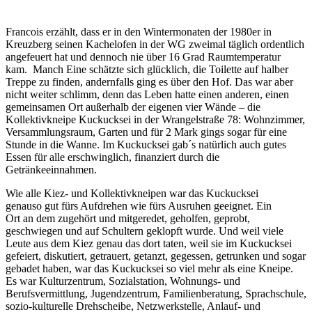
Francois erzählt, dass er in den Wintermonaten der 1980er in
Kreuzberg seinen Kachelofen in der WG zweimal täglich ordentlich
angefeuert hat und dennoch nie über 16 Grad Raumtemperatur
kam. Manch Eine schätzte sich glücklich, die Toilette auf halber
Treppe zu finden, andernfalls ging es über den Hof. Das war aber
nicht weiter schlimm, denn das Leben hatte einen anderen, einen
gemeinsamen Ort außerhalb der eigenen vier Wände – die
Kollektivkneipe Kuckucksei in der Wrangelstraße 78: Wohnzimmer,
Versammlungsraum, Garten und für 2 Mark gings sogar für eine
Stunde in die Wanne. Im Kuckucksei gab´s natürlich auch gutes
Essen für alle erschwinglich, finanziert durch die
Getränkeeinnahmen.
Wie alle Kiez- und Kollektivkneipen war das Kuckucksei
genauso gut fürs Aufdrehen wie fürs Ausruhen geeignet. Ein
Ort an dem zugehört und mitgeredet, geholfen, geprobt,
geschwiegen und auf Schultern geklopft wurde. Und weil viele
Leute aus dem Kiez genau das dort taten, weil sie im Kuckucksei
gefeiert, diskutiert, getrauert, getanzt, gegessen, getrunken und sogar
gebadet haben, war das Kuckucksei so viel mehr als eine Kneipe.
Es war Kulturzentrum, Sozialstation, Wohnungs- und
Berufsvermittlung, Jugendzentrum, Familienberatung, Sprachschule,
sozio-kulturelle Drehscheibe, Netzwerkstelle, Anlauf- und