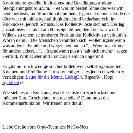
Koordinierungsstelle, Inklusions- und Beteiligungsstruktur,
Stadtplanungsbüro u.v.m. – es war im besten Sinne das was wir
heute inklusiv, multifunktional und bedarfsgerecht nennen. Ende der
80er war mit inklusiv, multifunktional und bedarfsgerecht im
Kuckucksei jedoch Schluss. Das Kollektiv löste sich auf. Das lag
ausnahmsweise nicht am Hauseigentümer, denn der war wohl
Willens zu einem stemmbaren Preis an das Kollektiv zu verkaufen.
Woran dann? „Die Menschen verändern sich, wollen irgendwann
was anderes. Familie und wegziehen und so.“, „Wenn man immer
für andere ackert…“, „Irgendwann passt’s halt nicht mehr.“, sagen
Gertrud, Wolf-Dieter und Francois ziemlich ungerührt.
Es gibt nur noch wenige solcher kollektiven, selbstorganisierten
Kneipen und Freiräume. Umso wichtiger ist es jeden einzelnen zu
verteidigen:
Leute für die Meute
,
Liebig34
, Rigaer94, Köpi,
Syndikat
etc.
Wie sieht es mit Euch aus, wart ihr Gäste im Kuckucksei und
möchtet Eure Geschichten mit uns teilen? Dann nutzt die
Kommentarfunktion. Wir freuen uns drauf!
Liebe Grüße vom Orga-Team des NaGe-Netz