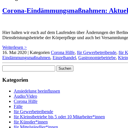
Corona-Eindämmungsmaßnahmen: Aktuelle 
Hier halten wir euch auf dem Laufenden über Änderungen der Berli
Dienstleistungsbetriebe der Körperpflege und auch bei Versammlunge
Weiterlesen >
16. Mai 2020
|
Kategorien
Corona Hilfe
,
für Gewerbetreibende
,
für K
Eindämmungsmaßnahmen
,
Einzelhandel
,
Gastronomiebetriebe
,
Klei
Suchen
nach:
Kategorien
Ansiedelung beeinflussen
Audio/Video
Corona Hilfe
Fälle
für Gewerbetreibende
für Kleinstbetriebe bis 5 oder 10 Mitarbeiter*innen
für Künstler*innen
für Mittelständlier*innen