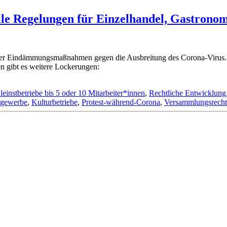
Regelungen für Einzelhandel, Gastronomi
ner Eindämmungsmaßnahmen gegen die Ausbreitung des Corona-Virus. S
n gibt es weitere Lockerungen:
leinstbetriebe bis 5 oder 10 Mitarbeiter*innen
,
Rechtliche Entwicklung
ngewerbe
,
Kulturbetriebe
,
Protest-während-Corona
,
Versammlungsrecht