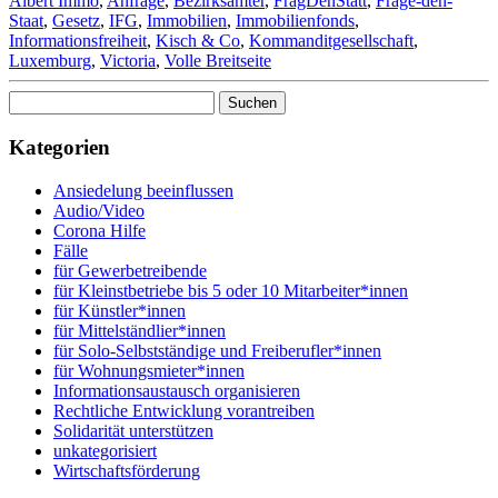
Albert Immo
,
Anfrage
,
Bezirksämter
,
FragDenStatt
,
Frage-den-
Staat
,
Gesetz
,
IFG
,
Immobilien
,
Immobilienfonds
,
Informationsfreiheit
,
Kisch & Co
,
Kommanditgesellschaft
,
Luxemburg
,
Victoria
,
Volle Breitseite
Suchen
nach:
Kategorien
Ansiedelung beeinflussen
Audio/Video
Corona Hilfe
Fälle
für Gewerbetreibende
für Kleinstbetriebe bis 5 oder 10 Mitarbeiter*innen
für Künstler*innen
für Mittelständlier*innen
für Solo-Selbstständige und Freiberufler*innen
für Wohnungsmieter*innen
Informationsaustausch organisieren
Rechtliche Entwicklung vorantreiben
Solidarität unterstützen
unkategorisiert
Wirtschaftsförderung