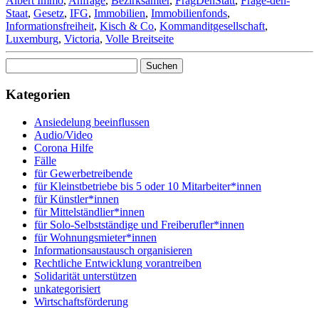
Albert Immo
,
Anfrage
,
Bezirksämter
,
FragDenStatt
,
Frage-den-
Staat
,
Gesetz
,
IFG
,
Immobilien
,
Immobilienfonds
,
Informationsfreiheit
,
Kisch & Co
,
Kommanditgesellschaft
,
Luxemburg
,
Victoria
,
Volle Breitseite
Suchen
nach:
Kategorien
Ansiedelung beeinflussen
Audio/Video
Corona Hilfe
Fälle
für Gewerbetreibende
für Kleinstbetriebe bis 5 oder 10 Mitarbeiter*innen
für Künstler*innen
für Mittelständlier*innen
für Solo-Selbstständige und Freiberufler*innen
für Wohnungsmieter*innen
Informationsaustausch organisieren
Rechtliche Entwicklung vorantreiben
Solidarität unterstützen
unkategorisiert
Wirtschaftsförderung