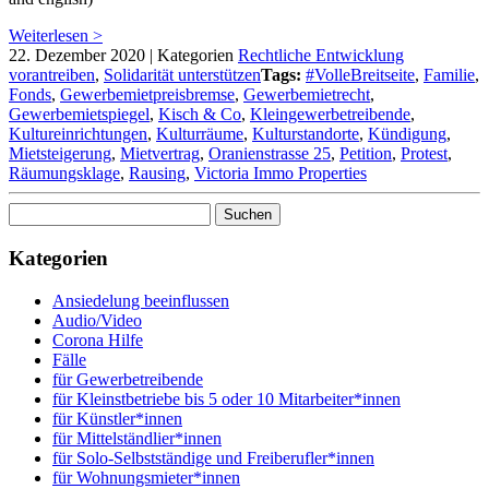
Weiterlesen >
22. Dezember 2020
|
Kategorien
Rechtliche Entwicklung
vorantreiben
,
Solidarität unterstützen
Tags:
#VolleBreitseite
,
Familie
,
Fonds
,
Gewerbemietpreisbremse
,
Gewerbemietrecht
,
Gewerbemietspiegel
,
Kisch & Co
,
Kleingewerbetreibende
,
Kultureinrichtungen
,
Kulturräume
,
Kulturstandorte
,
Kündigung
,
Mietsteigerung
,
Mietvertrag
,
Oranienstrasse 25
,
Petition
,
Protest
,
Räumungsklage
,
Rausing
,
Victoria Immo Properties
Suchen
nach:
Kategorien
Ansiedelung beeinflussen
Audio/Video
Corona Hilfe
Fälle
für Gewerbetreibende
für Kleinstbetriebe bis 5 oder 10 Mitarbeiter*innen
für Künstler*innen
für Mittelständlier*innen
für Solo-Selbstständige und Freiberufler*innen
für Wohnungsmieter*innen