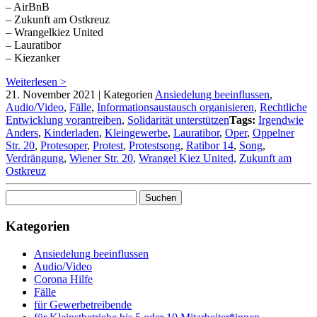
– AirBnB
– Zukunft am Ostkreuz
– Wrangelkiez United
– Lauratibor
– Kiezanker
Weiterlesen >
21. November 2021
|
Kategorien
Ansiedelung beeinflussen
,
Audio/Video
,
Fälle
,
Informationsaustausch organisieren
,
Rechtliche
Entwicklung vorantreiben
,
Solidarität unterstützen
Tags:
Irgendwie
Anders
,
Kinderladen
,
Kleingewerbe
,
Lauratibor
,
Oper
,
Oppelner
Str. 20
,
Protesoper
,
Protest
,
Protestsong
,
Ratibor 14
,
Song
,
Verdrängung
,
Wiener Str. 20
,
Wrangel Kiez United
,
Zukunft am
Ostkreuz
Suchen
nach:
Kategorien
Ansiedelung beeinflussen
Audio/Video
Corona Hilfe
Fälle
für Gewerbetreibende