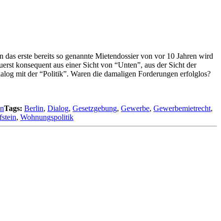
n das erste bereits so genannte Mietendossier von vor 10 Jahren wird
zuerst konsequent aus einer Sicht von “Unten”, aus der Sicht der
ialog mit der “Politik”. Waren die damaligen Forderungen erfolglos?
en
Tags:
Berlin
,
Dialog
,
Gesetzgebung
,
Gewerbe
,
Gewerbemietrecht
,
stein
,
Wohnungspolitik