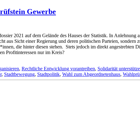
prüfstein Gewerbe
dossier 2021 auf dem Gelände des Hauses der Statistik. In Anlehnung a
icht aus Sicht einer Regierung und deren politischen Parteien, sondern 
innen, die hinter diesen stehen. Stets jedoch im direkt angestrebten D
en Profitinteressen nur im Kreis?
ganisieren
,
Rechtliche Entwicklung vorantreiben
,
Solidarität unterstütz
r
,
Stadtbewegung
,
Stadtpolitik
,
Wahl zum Abgeordnetenhaus
,
Wahlprüf