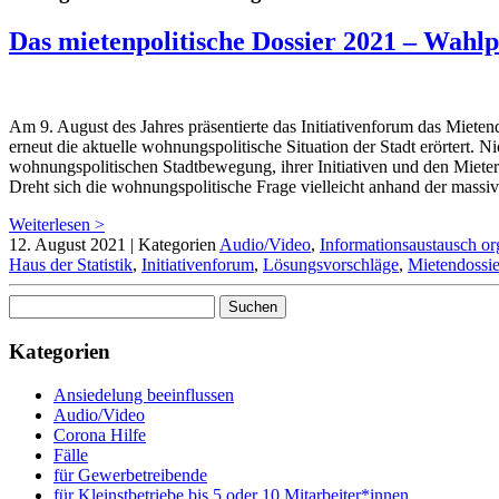
Das mietenpolitische Dossier 2021 – Wahl
Am 9. August des Jahres präsentierte das Initiativenforum das Mieten
erneut die aktuelle wohnungspolitische Situation der Stadt erörtert. N
wohnungspolitischen Stadtbewegung, ihrer Initiativen und den Mieter*
Dreht sich die wohnungspolitische Frage vielleicht anhand der massiv
Weiterlesen >
12. August 2021
|
Kategorien
Audio/Video
,
Informationsaustausch or
Haus der Statistik
,
Initiativenforum
,
Lösungsvorschläge
,
Mietendossie
Suchen
nach:
Kategorien
Ansiedelung beeinflussen
Audio/Video
Corona Hilfe
Fälle
für Gewerbetreibende
für Kleinstbetriebe bis 5 oder 10 Mitarbeiter*innen